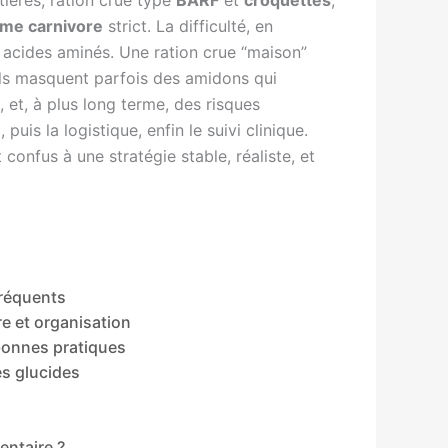
ières, ration crue type
BARF
et
croquettes
,
ime carnivore
strict. La difficulté, en
es acides aminés. Une ration crue “maison”
, ils masquent parfois des amidons qui
, et, à plus long terme, des risques
is la logistique, enfin le suivi clinique.
confus à une stratégie stable, réaliste, et
fréquents
re et organisation
 bonnes pratiques
es glucides
entaire ?