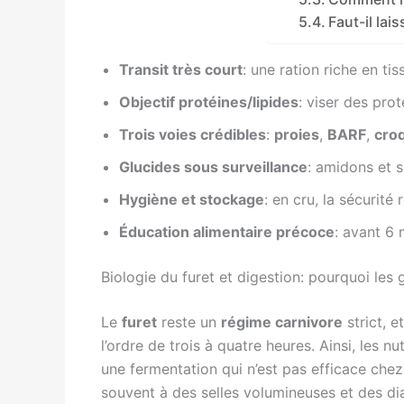
Faut-il lais
Transit très court
: une ration riche en ti
Objectif protéines/lipides
: viser des pro
Trois voies crédibles
:
proies
,
BARF
,
cro
Glucides sous surveillance
: amidons et 
Hygiène et stockage
: en cru, la sécurité
Éducation alimentaire précoce
: avant 6 
Biologie du furet et digestion: pourquoi les
Le
furet
reste un
régime carnivore
strict, e
l’ordre de trois à quatre heures. Ainsi, les 
une fermentation qui n’est pas efficace chez
souvent à des selles volumineuses et des di