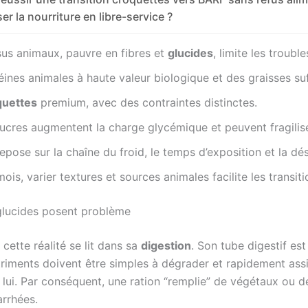
ser la nourriture en libre-service ?
ssus animaux, pauvre en fibres et
glucides
, limite les trouble
téines animales à haute valeur biologique et des graisses suf
quettes
premium, avec des contraintes distinctes.
sucres augmentent la charge glycémique et peuvent fragilise
 repose sur la chaîne du froid, le temps d’exposition et la dé
mois, varier textures et sources animales facilite les transiti
 glucides posent problème
t cette réalité se lit dans sa
digestion
. Son tube digestif est
nutriments doivent être simples à dégrader et rapidement ass
 lui. Par conséquent, une ration “remplie” de végétaux ou d
arrhées.