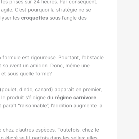
tites prises sur 24 heures. Par conséquent,
ile. C’est pourquoi la stratégie ne se
alyser les
croquettes
sous l’angle des
a formule est rigoureuse. Pourtant, l’obstacle
t est souvent un amidon. Donc, même une
é, et sous quelle forme?
(poulet, dinde, canard) apparaît en premier,
 le produit s’éloigne du
régime carnivore
.
 paraît “raisonnable”, l’addition augmente la
le chez d’autres espèces. Toutefois, chez le
p élevé se lit parfois dans les selles: elles