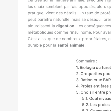
centrée sur la matière animale, avec une vig
les choix semblent parfois opposés, alors q
pratique, vient des détails. Un taux de proté
peut paraître naturelle, mais se déséquilibr
alourdissent la
digestion
. Les conséquences s
métaboliques comme l’insulinome. Pour avancer
C’est ainsi que de nombreux propriétaires, co
durable pour la
santé animale
.
Sommaire :
Biologie du fure
Croquettes pour 
Ration crue BARF
Proies entières
Choisir entre pr
Quel niveau
Les proies 
Comment ré