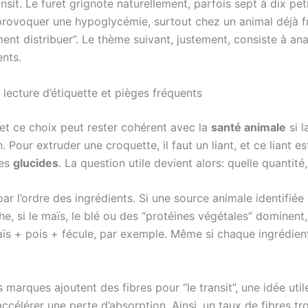
ransit. Le furet grignote naturellement, parfois sept à dix pe
ovoquer une hypoglycémie, surtout chez un animal déjà frag
ment distribuer”. Le thème suivant, justement, consiste à an
ents.
 lecture d’étiquette et pièges fréquents
 et ce choix peut rester cohérent avec la
santé animale
si l
n. Pour extruder une croquette, il faut un liant, et ce lian
des
glucides
. La question utile devient alors: quelle quantit
r l’ordre des ingrédients. Si une source animale identifiée 
he, si le maïs, le blé ou des “protéines végétales” dominent,
maïs + pois + fécule, par exemple. Même si chaque ingrédient
 marques ajoutent des fibres pour “le transit”, une idée uti
 accélérer une perte d’absorption. Ainsi, un taux de fibres tro