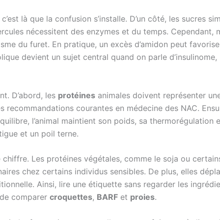
c’est là que la confusion s’installe. D’un côté, les sucres s
bercules nécessitent des enzymes et du temps. Cependant, m
isme du furet. En pratique, un excès d’amidon peut favorise
olique devient un sujet central quand on parle d’insulinome
nt. D’abord, les
protéines
animales doivent représenter une
les recommandations courantes en médecine des NAC. Ensui
libre, l’animal maintient son poids, sa thermorégulation et 
igue et un poil terne.
 chiffre. Les protéines végétales, comme le soja ou certain
aires chez certains individus sensibles. De plus, elles dép
ritionnelle. Ainsi, lire une étiquette sans regarder les ingré
t de comparer
croquettes
,
BARF
et
proies
.