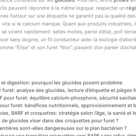
ilance constante sur les
glucides
. Pourtant, entre
proies
ent
u’ils peuvent répondre à la même logique: respecter un
rég
ines flatteur sur une étiquette ne garantit pas la qualité d
er vite si le calcium manque. Quant aux produits industriels
e voient rapidement: selles molles, perte d’état, poil terne
 sans dogme, un fil conducteur aide: la biologie d’abord, pu
mme “Élise” et son furet “Nox”, passent d’un panier d’achat 
t et digestion: pourquoi les glucides posent problème
furet: analyse des glucides, lecture d’étiquette et pièges 
 pour furet: équilibre calcium-phosphore, sécurité sanitai
 pour furet: bénéfices nutritionnels, approvisionnement et
oies, BARF et croquettes: stratégie selon l’âge, la santé et l
 de glucides viser dans des croquettes pour furet ?
entières sont-elles dangereuses sur le plan bactérien ?
ussir une transition croquettes vers BARF sans refus alim