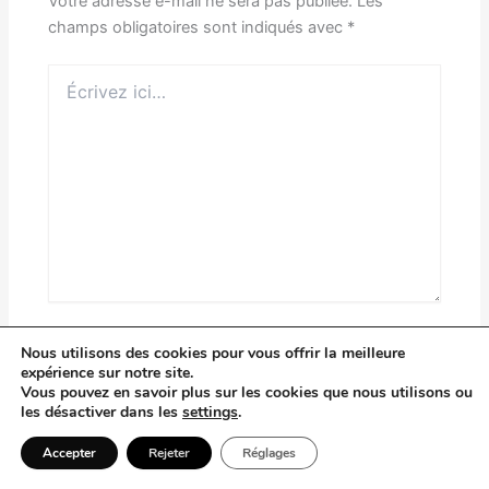
Votre adresse e-mail ne sera pas publiée.
Les
champs obligatoires sont indiqués avec
*
Écrivez
ici…
Nom*
Nous utilisons des cookies pour vous offrir la meilleure
expérience sur notre site.
Vous pouvez en savoir plus sur les cookies que nous utilisons ou
les désactiver dans les
settings
.
E-
mail*
Accepter
Rejeter
Réglages